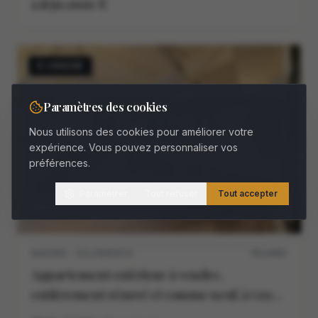
1.650.000 €
À VENDRE
Paramètres des cookies
Nous utilisons des cookies pour améliorer votre
expérience. Vous pouvez personnaliser vos
préférences.
Paramétrer
Tout refuser
Tout accepter
MADRID · SALAMANCA
M11468V
Appartement extérieur à vendre,
entièrement rénové et comme neuf, à Goya,
Madrid