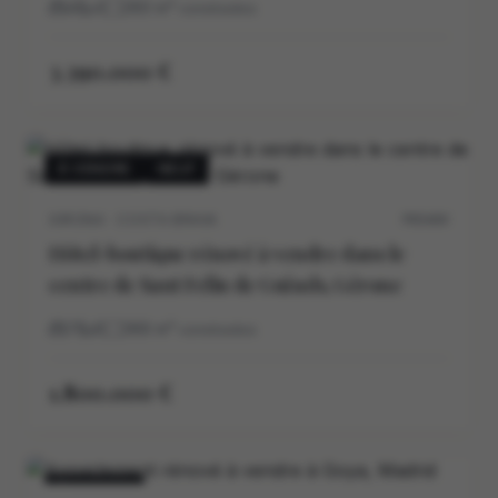
4
4
260
m²
construidos
3.390.000 €
À VENDRE
NEUF
GIRONA · COSTA BRAVA
P0540V
Hôtel-boutique rénové à vendre dans le
centre de Sant Feliu de Guíxols, Gérone
7
8
366
m²
construidos
1.800.000 €
À VENDRE