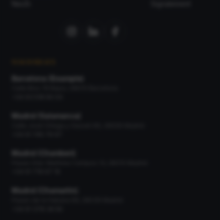
Neufs
Signalement
NOS BUREAUX
Barcelona (Eixample)
Calle Bruc 19 Bajos, 08010 Barcelona
+34 93 518 90 04
Madrid (Salamanca)
Calle José Ortega y Gasset 66, 28006 Madrid
+34 91 745 79 97
Madrid (Chamberí)
Paseo Gral. Martínez Campos 13, 28010 Madrid
+34 91 716 67 16
Madrid (Chamartín)
Paseo de la Habana 66, 28036 Madrid
+34 91 378 36 56