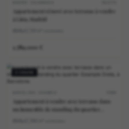
MADRID · SALAMANCA
M12177V
Appartement rénové avec terrasse à vendre
à Lista, Madrid
3
2
131
m²
construidos
1.789.000 €
À VENDRE
BARCELONA · EIXAMPLE
5709V
Appartement à vendre avec terrasse dans
un immeuble de standing du quartier
Eixample Dreta, à Barcelone.
3
2
190
m²
construidos