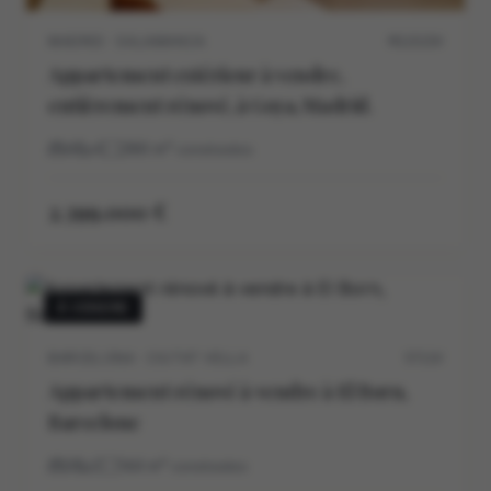
MADRID · SALAMANCA
M11515V
Appartement extérieur à vendre,
entièrement rénové, à Goya, Madrid.
4
4
286
m²
construidos
2.399.000 €
À VENDRE
BARCELONA · CIUTAT VELLA
5711V
Appartement rénové à vendre à El Born,
Barcelone
3
2
144
m²
construidos