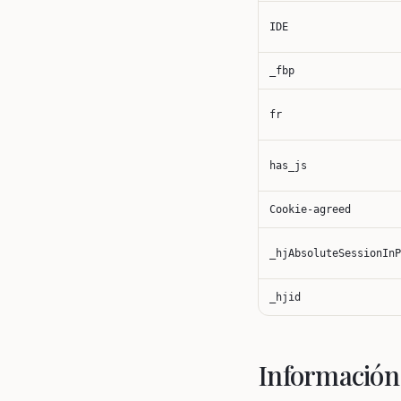
IDE
_fbp
fr
has_js
Cookie-agreed
_hjAbsoluteSessionInP
_hjid
Información 