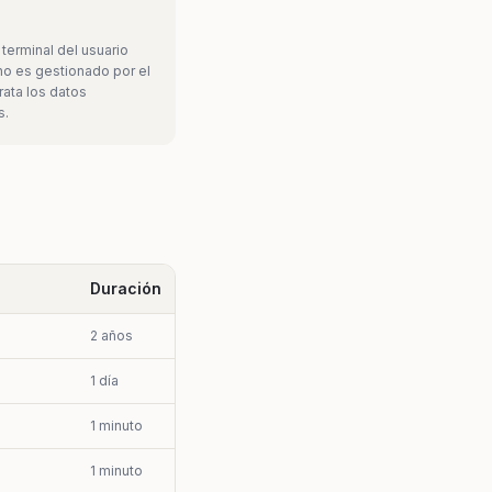
terminal del usuario
o es gestionado por el
trata los datos
s.
Duración
2 años
1 día
1 minuto
1 minuto