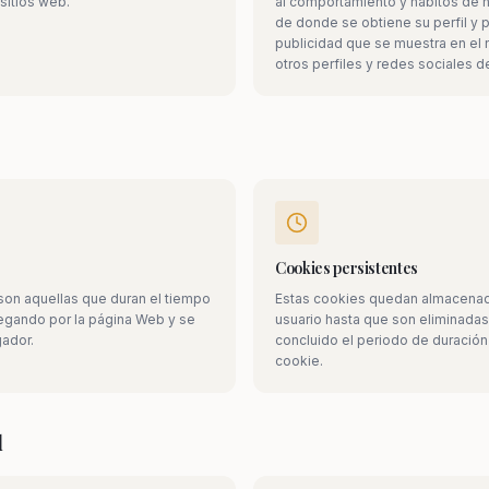
sitios web.
al comportamiento y hábitos de 
de donde se obtiene su perfil y p
publicidad que se muestra en el 
otros perfiles y redes sociales de
Cookies persistentes
son aquellas que duran el tiempo
Estas cookies quedan almacenada
vegando por la página Web y se
usuario hasta que son eliminada
gador.
concluido el periodo de duración
cookie.
d