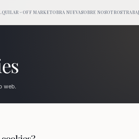
LQUILAR
OFF MARKET
OBRA NUEVA
SOBRE NOSOTROS
TRABA
ies
io web.
 cookies?