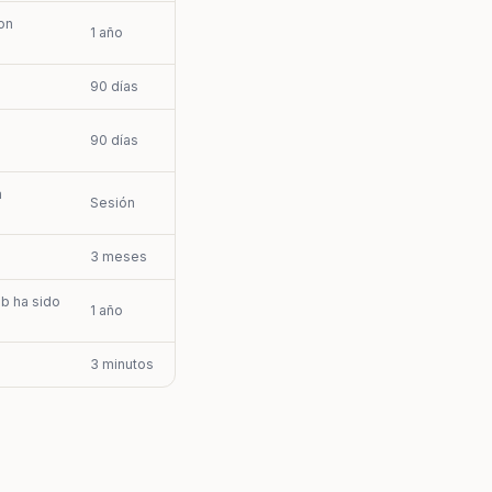
on
1 año
.
90 días
.
90 días
a
Sesión
3 meses
eb ha sido
1 año
3 minutos