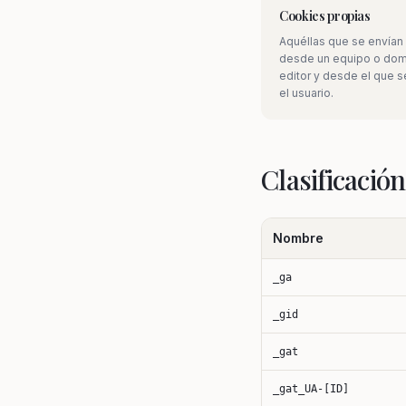
Cookies propias
Aquéllas que se envían 
desde un equipo o domi
editor y desde el que se
U
el usuario.
t
Clasificación
Nombre
_ga
_gid
_gat
_gat_UA-[ID]