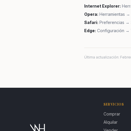
Internet Explorer
:
Herr
Opera
:
Herramientas → 
Safari
:
Preferencias → 
Edge
:
Configuración → 
Última actualización
:
Febre
SERVICIOS
Comprar
Alquilar
Vender