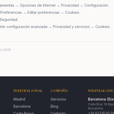
amientas → Opciones de Internet → Privacidad → Configuración.
Preferencias → Editar preferencias → Cookies.
Seguridad.
Ver configuración avanzada → Privacidad y servicios → Cookies.
ro 2026
NUESTRAS ZONAS
COMPAÑÍA
NUESTRAS OFIC
Madrid
Servicios
Barcelona (Ei
Calle Bruc 19 Baj
Barcelona
Blog
Barcelona
+34 93 518 90 0
Costa Brava
Contacto