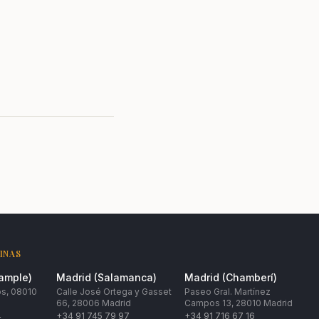
INAS
xample)
Madrid (Salamanca)
Madrid (Chamberí)
os, 08010
Calle José Ortega y Gasset
Paseo Gral. Martínez
66, 28006 Madrid
Campos 13, 28010 Madrid
4
+34 91 745 79 97
+34 91 716 67 16